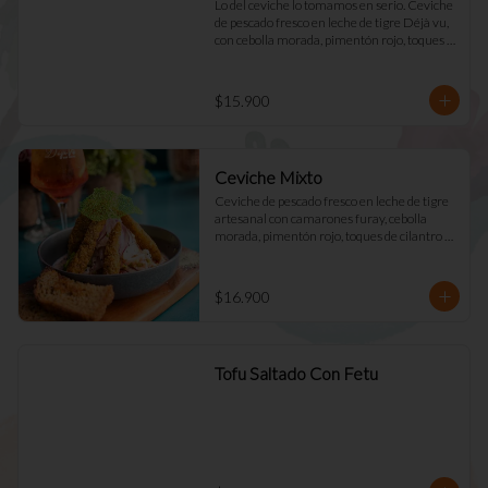
Lo del ceviche lo tomamos en serio. Ceviche 
de pescado fresco en leche de tigre Déjà vu, 
con cebolla morada, pimentón rojo, toques 
de cilantro y apio. Acompañado de mayo 
casera y tostadas de masa madre.
$15.900
Ceviche Mixto
Ceviche de pescado fresco en leche de tigre 
artesanal con camarones furay, cebolla 
morada, pimentón rojo, toques de cilantro y 
apio. acompañado de mayo Déjà Vu y 
tostadas de masa madre
$16.900
Tofu Saltado Con Fetu