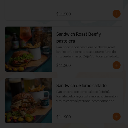
$11.500
Sandwich Roast Beef y
pastelera
Pan brioche con pastelera de choclo, roast 
beef (o tofu), tomate asado, queso fundido, 
mix verde y mayo Déjà Vu. Acompañado de 
papas fritas naturales y una salsa.
$11.200
Sandwich de lomo saltado
Pan brioche con lomo saltado (o tofu), 
tomate, cebollín, cebolla morada, pimentón 
y salsa especial peruana, acompañado de 
mix verde, queso fundido y mayo DV. 
Acompañado de papas fritas naturales y una 
salsa.
$11.900