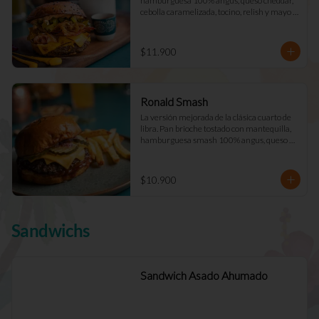
hamburguesa 100% angus, queso cheddar, 
cebolla caramelizada, tocino, relish y mayo 
Déjà Vu. (Doble +$2.900)
$11.900
Ronald Smash
La versión mejorada de la clásica cuarto de 
libra. Pan brioche tostado con mantequilla, 
hamburguesa smash 100% angus, queso 
cheddar cebolla picada a cuadros, ketchup, 
mostazay pepinillos caseros. Pidela doble!
$10.900
Sandwichs
Sandwich Asado Ahumado