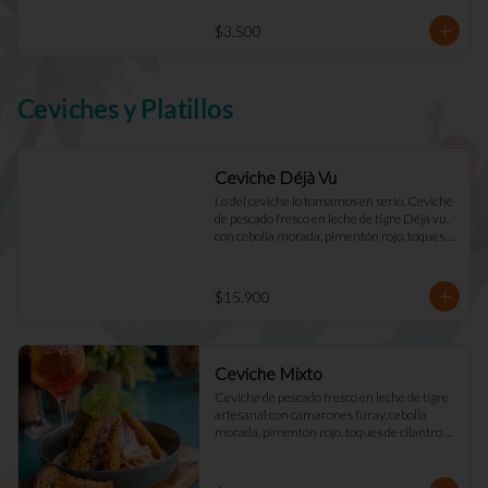
$3.500
Ceviches y Platillos
Ceviche Déjà Vu
Lo del ceviche lo tomamos en serio. Ceviche 
de pescado fresco en leche de tigre Déjà vu, 
con cebolla morada, pimentón rojo, toques 
de cilantro y apio. Acompañado de mayo 
casera y tostadas de masa madre.
$15.900
Ceviche Mixto
Ceviche de pescado fresco en leche de tigre 
artesanal con camarones furay, cebolla 
morada, pimentón rojo, toques de cilantro y 
apio. acompañado de mayo Déjà Vu y 
tostadas de masa madre