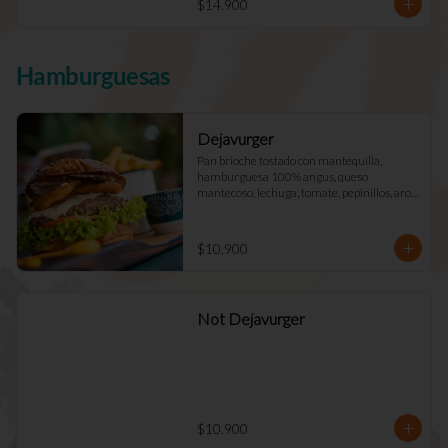
$14.900
Hamburguesas
Dejavurger
Pan brioche tostado con mantequilla, 
hamburguesa 100% angus, queso 
mantecoso, lechuga, tomate, pepinillos, aros 
de cebolla y mayo Déjà Vu. (Doble +$2.900)
$10.900
Not Dejavurger
$10.900