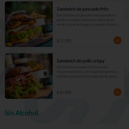
Sandwich de pescado frito
Pan brioche con pescado frito apanado en 
panko, ensalada chilena con toque de ají 
verde, mix de lechugas y mayo de cilantro. 
Acompañado de papas fritas naturales y una 
salsa.
$11.200
Sandwich de pollo crispy
Pan brioche con pollo frito crocante, 
mayonesa Déjà Vu, lechuga hidropónica y 
coleslaw artesanal. Acompañado de papas 
fritas naturales y una salsa.
$10.900
Sin Alcohol