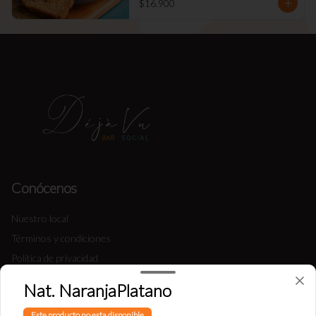
$16.900
Conócenos
Nuestro local
Términos y condiciones
Política de privacidad
Nat. NaranjaPlatano
Redes sociales
Este producto no esta disponible