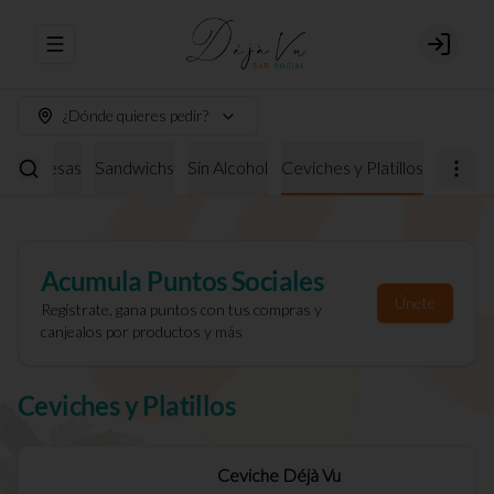
Abrir menu de navegación
Login
¿Dónde quieres pedir?
burguesas
Sandwichs
Sin Alcohol
Ceviches y Platillos
Acumula
Puntos Sociales
Únete
Regístrate, gana puntos con tus compras y
canjealos por productos y más
Ceviches y Platillos
Ceviche Déjà Vu