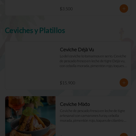
$3.500
Ceviches y Platillos
Ceviche Déjà Vu
Lo del ceviche lo tomamos en serio. Ceviche 
de pescado fresco en leche de tigre Déjà vu, 
con cebolla morada, pimentón rojo, toques 
de cilantro y apio. Acompañado de mayo 
casera y tostadas de masa madre.
$15.900
Ceviche Mixto
Ceviche de pescado fresco en leche de tigre 
artesanal con camarones furay, cebolla 
morada, pimentón rojo, toques de cilantro y 
apio. acompañado de mayo Déjà Vu y 
tostadas de masa madre