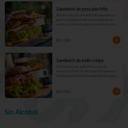
Sandwich de pescado frito
Pan brioche con pescado frito apanado en 
panko, ensalada chilena con toque de ají 
verde, mix de lechugas y mayo de cilantro. 
Acompañado de papas fritas naturales y una 
salsa.
$11.200
Sandwich de pollo crispy
Pan brioche con pollo frito crocante, 
mayonesa Déjà Vu, lechuga hidropónica y 
coleslaw artesanal. Acompañado de papas 
fritas naturales y una salsa.
$10.900
Sin Alcohol