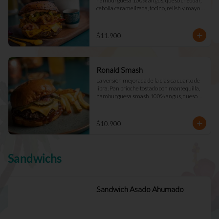
hamburguesa 100% angus, queso cheddar, 
cebolla caramelizada, tocino, relish y mayo 
Déjà Vu. (Doble +$2.900)
$11.900
Ronald Smash
La versión mejorada de la clásica cuarto de 
libra. Pan brioche tostado con mantequilla, 
hamburguesa smash 100% angus, queso 
cheddar cebolla picada a cuadros, ketchup, 
mostazay pepinillos caseros. Pidela doble!
$10.900
Sandwichs
Sandwich Asado Ahumado