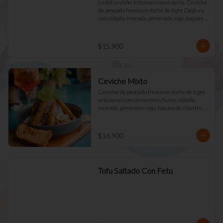
Lo del ceviche lo tomamos en serio. Ceviche 
de pescado fresco en leche de tigre Déjà vu, 
con cebolla morada, pimentón rojo, toques 
de cilantro y apio. Acompañado de mayo 
casera y tostadas de masa madre.
$15.900
Ceviche Mixto
Ceviche de pescado fresco en leche de tigre 
artesanal con camarones furay, cebolla 
morada, pimentón rojo, toques de cilantro y 
apio. acompañado de mayo Déjà Vu y 
tostadas de masa madre
$16.900
Tofu Saltado Con Fetu