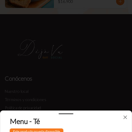
$16.900
Conócenos
Nuestro local
Términos y condiciones
Política de privacidad
Menu - Té
Redes sociales
Este producto no esta disponible