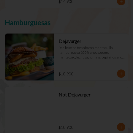
$14.900
Hamburguesas
Dejavurger
Pan brioche tostado con mantequilla, 
hamburguesa 100% angus, queso 
mantecoso, lechuga, tomate, pepinillos, aros 
de cebolla y mayo Déjà Vu. (Doble +$2.900)
$10.900
Not Dejavurger
$10.900