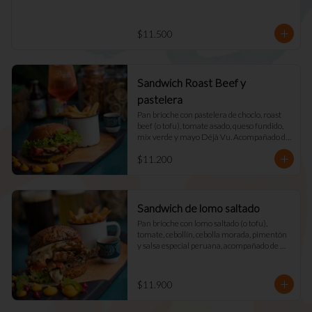
$11.500
Sandwich Roast Beef y
pastelera
Pan brioche con pastelera de choclo, roast 
beef (o tofu), tomate asado, queso fundido, 
mix verde y mayo Déjà Vu. Acompañado de 
papas fritas naturales y una salsa.
$11.200
Sandwich de lomo saltado
Pan brioche con lomo saltado (o tofu), 
tomate, cebollín, cebolla morada, pimentón 
y salsa especial peruana, acompañado de 
mix verde, queso fundido y mayo DV. 
Acompañado de papas fritas naturales y una 
salsa.
$11.900