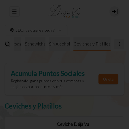
Abrir menu de navegación
Login
¿Dónde quieres pedir?
burguesas
Sandwichs
Sin Alcohol
Ceviches y Platillos
Acumula
Puntos Sociales
Únete
Regístrate, gana puntos con tus compras y
canjealos por productos y más
Ceviches y Platillos
Ceviche Déjà Vu