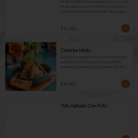
Lo del ceviche lo tomamos en serio. Ceviche 
de pescado fresco en leche de tigre Déjà vu, 
con cebolla morada, pimentón rojo, toques 
de cilantro y apio. Acompañado de mayo 
casera y tostadas de masa madre.
$15.900
Ceviche Mixto
Ceviche de pescado fresco en leche de tigre 
artesanal con camarones furay, cebolla 
morada, pimentón rojo, toques de cilantro y 
apio. acompañado de mayo Déjà Vu y 
tostadas de masa madre
$16.900
Tofu Saltado Con Fetu