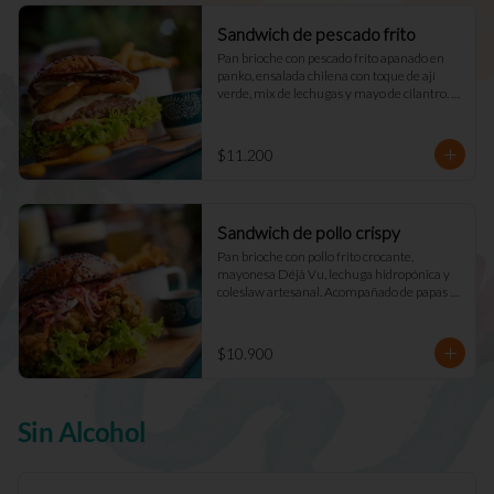
Sandwich de pescado frito
Pan brioche con pescado frito apanado en 
panko, ensalada chilena con toque de ají 
verde, mix de lechugas y mayo de cilantro. 
Acompañado de papas fritas naturales y una 
salsa.
$11.200
Sandwich de pollo crispy
Pan brioche con pollo frito crocante, 
mayonesa Déjà Vu, lechuga hidropónica y 
coleslaw artesanal. Acompañado de papas 
fritas naturales y una salsa.
$10.900
Sin Alcohol