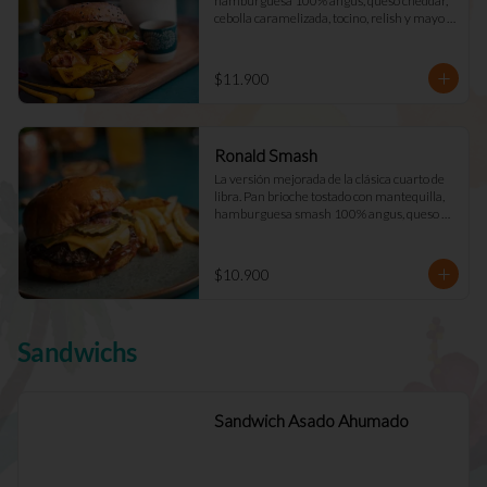
hamburguesa 100% angus, queso cheddar, 
cebolla caramelizada, tocino, relish y mayo 
Déjà Vu. (Doble +$2.900)
$11.900
Ronald Smash
La versión mejorada de la clásica cuarto de 
libra. Pan brioche tostado con mantequilla, 
hamburguesa smash 100% angus, queso 
cheddar cebolla picada a cuadros, ketchup, 
mostazay pepinillos caseros. Pidela doble!
$10.900
Sandwichs
Sandwich Asado Ahumado