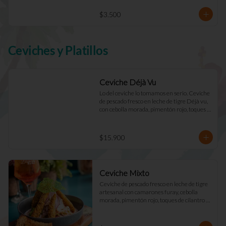
$3.500
Ceviches y Platillos
Ceviche Déjà Vu
Lo del ceviche lo tomamos en serio. Ceviche 
de pescado fresco en leche de tigre Déjà vu, 
con cebolla morada, pimentón rojo, toques 
de cilantro y apio. Acompañado de mayo 
casera y tostadas de masa madre.
$15.900
Ceviche Mixto
Ceviche de pescado fresco en leche de tigre 
artesanal con camarones furay, cebolla 
morada, pimentón rojo, toques de cilantro y 
apio. acompañado de mayo Déjà Vu y 
tostadas de masa madre