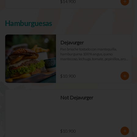
$14.900
Hamburguesas
Dejavurger
Pan brioche tostado con mantequilla, 
hamburguesa 100% angus, queso 
mantecoso, lechuga, tomate, pepinillos, aros 
de cebolla y mayo Déjà Vu. (Doble +$2.900)
$10.900
Not Dejavurger
$10.900