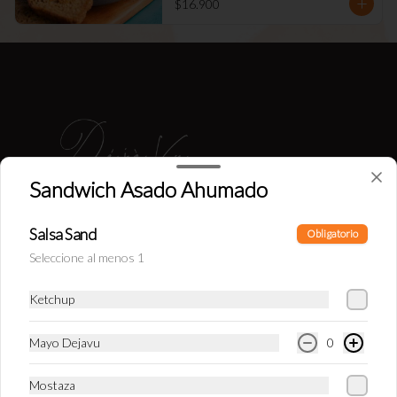
$16.900
Sandwich Asado Ahumado
Salsa Sand
Conócenos
Obligatorio
Seleccione al menos 1
Nuestro local
Términos y condiciones
Ketchup
Política de privacidad
Mayo Dejavu
0
Redes sociales
Mostaza