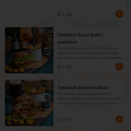
$11.500
Sandwich Roast Beef y
pastelera
Pan brioche con pastelera de choclo, roast 
beef (o tofu), tomate asado, queso fundido, 
mix verde y mayo Déjà Vu. Acompañado de 
papas fritas naturales y una salsa.
$11.200
Sandwich de lomo saltado
Pan brioche con lomo saltado (o tofu), 
tomate, cebollín, cebolla morada, pimentón 
y salsa especial peruana, acompañado de 
mix verde, queso fundido y mayo DV. 
Acompañado de papas fritas naturales y una 
salsa.
$11.900