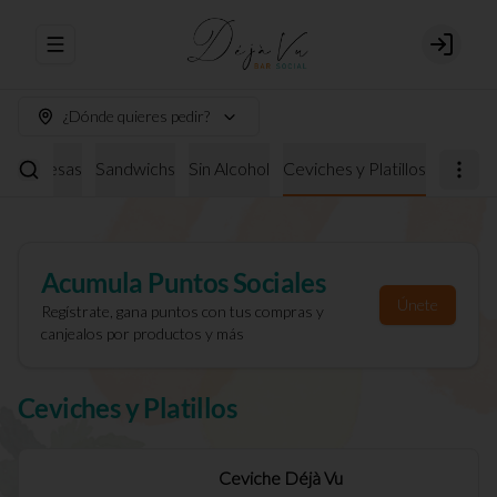
Abrir menu de navegación
Login
¿Dónde quieres pedir?
burguesas
Sandwichs
Sin Alcohol
Ceviches y Platillos
Acumula
Puntos Sociales
Únete
Regístrate, gana puntos con tus compras y
canjealos por productos y más
Ceviches y Platillos
Ceviche Déjà Vu