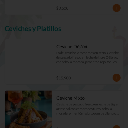
$3.500
Ceviches y Platillos
Ceviche Déjà Vu
Lo del ceviche lo tomamos en serio. Ceviche 
de pescado fresco en leche de tigre Déjà vu, 
con cebolla morada, pimentón rojo, toques 
de cilantro y apio. Acompañado de mayo 
casera y tostadas de masa madre.
$15.900
Ceviche Mixto
Ceviche de pescado fresco en leche de tigre 
artesanal con camarones furay, cebolla 
morada, pimentón rojo, toques de cilantro y 
apio. acompañado de mayo Déjà Vu y 
tostadas de masa madre