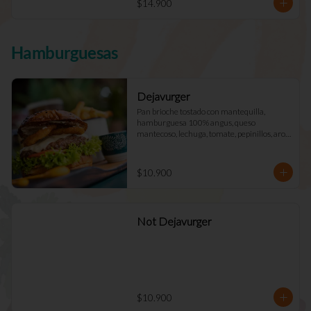
$14.900
Hamburguesas
Dejavurger
Pan brioche tostado con mantequilla, 
hamburguesa 100% angus, queso 
mantecoso, lechuga, tomate, pepinillos, aros 
de cebolla y mayo Déjà Vu. (Doble +$2.900)
$10.900
Not Dejavurger
$10.900