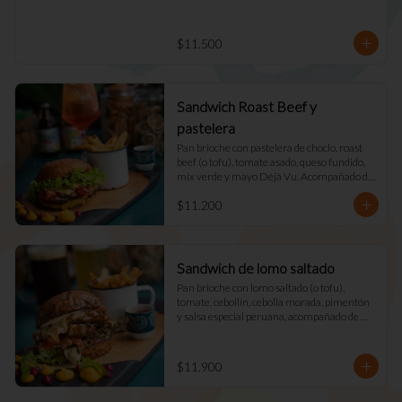
$11.500
Sandwich Roast Beef y
pastelera
Pan brioche con pastelera de choclo, roast 
beef (o tofu), tomate asado, queso fundido, 
mix verde y mayo Déjà Vu. Acompañado de 
papas fritas naturales y una salsa.
$11.200
Sandwich de lomo saltado
Pan brioche con lomo saltado (o tofu), 
tomate, cebollín, cebolla morada, pimentón 
y salsa especial peruana, acompañado de 
mix verde, queso fundido y mayo DV. 
Acompañado de papas fritas naturales y una 
salsa.
$11.900