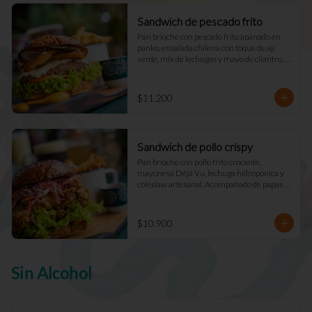
Sandwich de pescado frito
Pan brioche con pescado frito apanado en 
panko, ensalada chilena con toque de ají 
verde, mix de lechugas y mayo de cilantro. 
Acompañado de papas fritas naturales y una 
salsa.
$11.200
Sandwich de pollo crispy
Pan brioche con pollo frito crocante, 
mayonesa Déjà Vu, lechuga hidropónica y 
coleslaw artesanal. Acompañado de papas 
fritas naturales y una salsa.
$10.900
Sin Alcohol