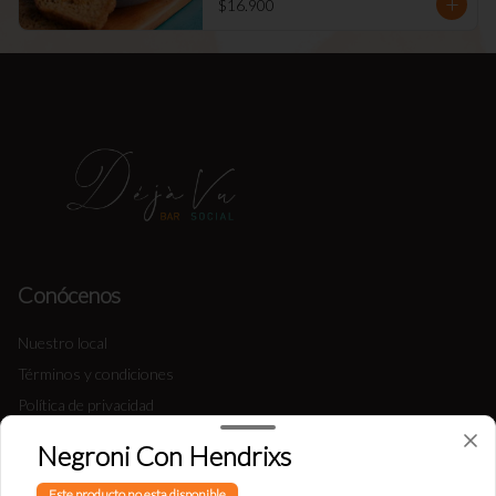
$16.900
Conócenos
Nuestro local
Términos y condiciones
Política de privacidad
Negroni Con Hendrixs
Redes sociales
Este producto no esta disponible