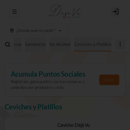
Abrir menu de navegación
Login
¿Dónde quieres pedir?
burguesas
Sandwichs
Sin Alcohol
Ceviches y Platillos
Acumula
Puntos Sociales
Únete
Regístrate, gana puntos con tus compras y
canjealos por productos y más
Ceviches y Platillos
Ceviche Déjà Vu