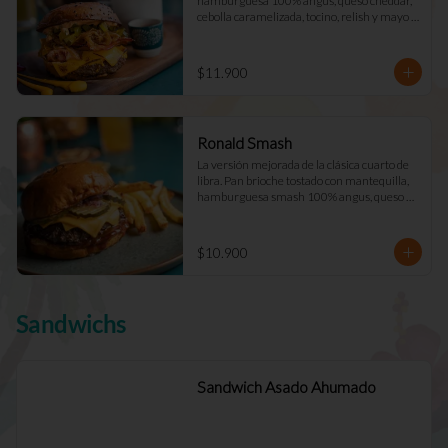
hamburguesa 100% angus, queso cheddar, 
cebolla caramelizada, tocino, relish y mayo 
Déjà Vu. (Doble +$2.900)
$11.900
Ronald Smash
La versión mejorada de la clásica cuarto de 
libra. Pan brioche tostado con mantequilla, 
hamburguesa smash 100% angus, queso 
cheddar cebolla picada a cuadros, ketchup, 
mostazay pepinillos caseros. Pidela doble!
$10.900
Sandwichs
Sandwich Asado Ahumado