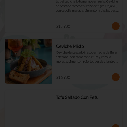
Lo del ceviche lo tomamos en serio. Ceviche 
de pescado fresco en leche de tigre Déjà vu, 
con cebolla morada, pimentón rojo, toques 
de cilantro y apio. Acompañado de mayo 
casera y tostadas de masa madre.
$15.900
Ceviche Mixto
Ceviche de pescado fresco en leche de tigre 
artesanal con camarones furay, cebolla 
morada, pimentón rojo, toques de cilantro y 
apio. acompañado de mayo Déjà Vu y 
tostadas de masa madre
$16.900
Tofu Saltado Con Fetu