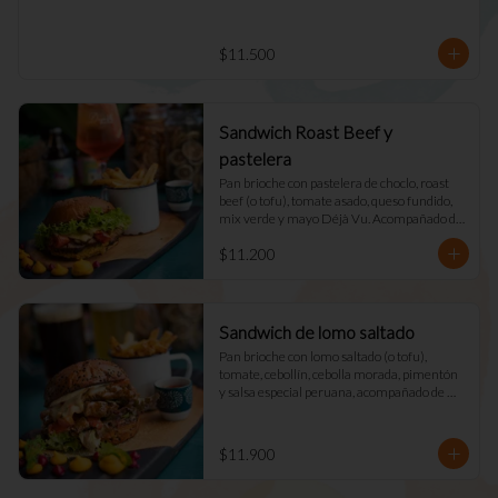
$11.500
Sandwich Roast Beef y
pastelera
Pan brioche con pastelera de choclo, roast 
beef (o tofu), tomate asado, queso fundido, 
mix verde y mayo Déjà Vu. Acompañado de 
papas fritas naturales y una salsa.
$11.200
Sandwich de lomo saltado
Pan brioche con lomo saltado (o tofu), 
tomate, cebollín, cebolla morada, pimentón 
y salsa especial peruana, acompañado de 
mix verde, queso fundido y mayo DV. 
Acompañado de papas fritas naturales y una 
salsa.
$11.900