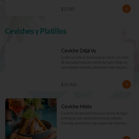
$3.500
Ceviches y Platillos
Ceviche Déjà Vu
Lo del ceviche lo tomamos en serio. Ceviche 
de pescado fresco en leche de tigre Déjà vu, 
con cebolla morada, pimentón rojo, toques 
de cilantro y apio. Acompañado de mayo 
casera y tostadas de masa madre.
$15.900
Ceviche Mixto
Ceviche de pescado fresco en leche de tigre 
artesanal con camarones furay, cebolla 
morada, pimentón rojo, toques de cilantro y 
apio. acompañado de mayo Déjà Vu y 
tostadas de masa madre