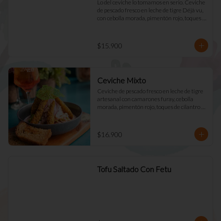
Lo del ceviche lo tomamos en serio. Ceviche 
de pescado fresco en leche de tigre Déjà vu, 
con cebolla morada, pimentón rojo, toques 
de cilantro y apio. Acompañado de mayo 
casera y tostadas de masa madre.
$15.900
Ceviche Mixto
Ceviche de pescado fresco en leche de tigre 
artesanal con camarones furay, cebolla 
morada, pimentón rojo, toques de cilantro y 
apio. acompañado de mayo Déjà Vu y 
tostadas de masa madre
$16.900
Tofu Saltado Con Fetu