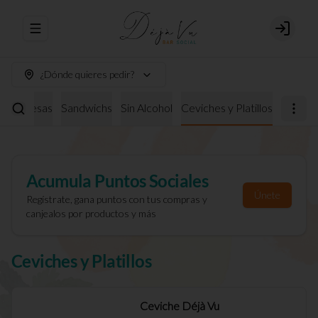
Abrir menu de navegación
Login
¿Dónde quieres pedir?
burguesas
Sandwichs
Sin Alcohol
Ceviches y Platillos
Acumula
Puntos Sociales
Únete
Regístrate, gana puntos con tus compras y
canjealos por productos y más
Ceviches y Platillos
Ceviche Déjà Vu