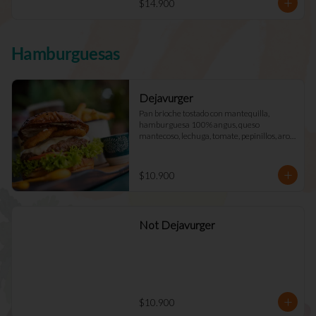
$14.900
Hamburguesas
Dejavurger
Pan brioche tostado con mantequilla, 
hamburguesa 100% angus, queso 
mantecoso, lechuga, tomate, pepinillos, aros 
de cebolla y mayo Déjà Vu. (Doble +$2.900)
$10.900
Not Dejavurger
$10.900