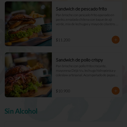
Sandwich de pescado frito
Pan brioche con pescado frito apanado en 
panko, ensalada chilena con toque de ají 
verde, mix de lechugas y mayo de cilantro. 
Acompañado de papas fritas naturales y una 
salsa.
$11.200
Sandwich de pollo crispy
Pan brioche con pollo frito crocante, 
mayonesa Déjà Vu, lechuga hidropónica y 
coleslaw artesanal. Acompañado de papas 
fritas naturales y una salsa.
$10.900
Sin Alcohol