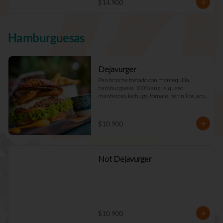
$14.900
Hamburguesas
Dejavurger
Pan brioche tostado con mantequilla, 
hamburguesa 100% angus, queso 
mantecoso, lechuga, tomate, pepinillos, aros 
de cebolla y mayo Déjà Vu. (Doble +$2.900)
$10.900
Not Dejavurger
$10.900