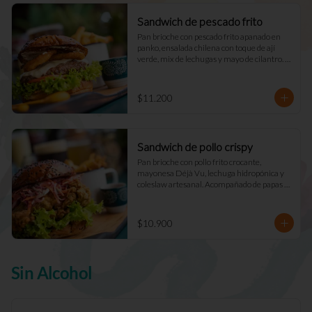
Sandwich de pescado frito
Pan brioche con pescado frito apanado en 
panko, ensalada chilena con toque de ají 
verde, mix de lechugas y mayo de cilantro. 
Acompañado de papas fritas naturales y una 
salsa.
$11.200
Sandwich de pollo crispy
Pan brioche con pollo frito crocante, 
mayonesa Déjà Vu, lechuga hidropónica y 
coleslaw artesanal. Acompañado de papas 
fritas naturales y una salsa.
$10.900
Sin Alcohol