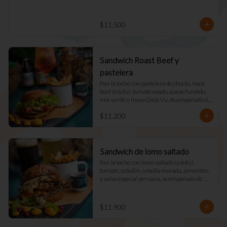
$11.500
Sandwich Roast Beef y
pastelera
Pan brioche con pastelera de choclo, roast 
beef (o tofu), tomate asado, queso fundido, 
mix verde y mayo Déjà Vu. Acompañado de 
papas fritas naturales y una salsa.
$11.200
Sandwich de lomo saltado
Pan brioche con lomo saltado (o tofu), 
tomate, cebollín, cebolla morada, pimentón 
y salsa especial peruana, acompañado de 
mix verde, queso fundido y mayo DV. 
Acompañado de papas fritas naturales y una 
salsa.
$11.900