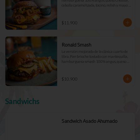
hamburguesa 100% angus, queso cheddar, 
cebolla caramelizada, tocino, relish y mayo 
Déjà Vu. (Doble +$2.900)
$11.900
Ronald Smash
La versión mejorada de la clásica cuarto de 
libra. Pan brioche tostado con mantequilla, 
hamburguesa smash 100% angus, queso 
cheddar cebolla picada a cuadros, ketchup, 
mostazay pepinillos caseros. Pidela doble!
$10.900
Sandwichs
Sandwich Asado Ahumado