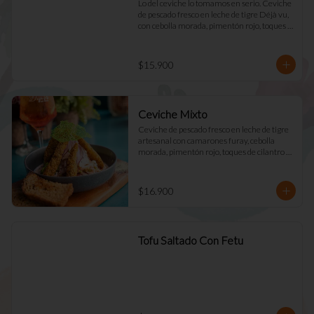
Lo del ceviche lo tomamos en serio. Ceviche 
de pescado fresco en leche de tigre Déjà vu, 
con cebolla morada, pimentón rojo, toques 
de cilantro y apio. Acompañado de mayo 
casera y tostadas de masa madre.
$15.900
Ceviche Mixto
Ceviche de pescado fresco en leche de tigre 
artesanal con camarones furay, cebolla 
morada, pimentón rojo, toques de cilantro y 
apio. acompañado de mayo Déjà Vu y 
tostadas de masa madre
$16.900
Tofu Saltado Con Fetu