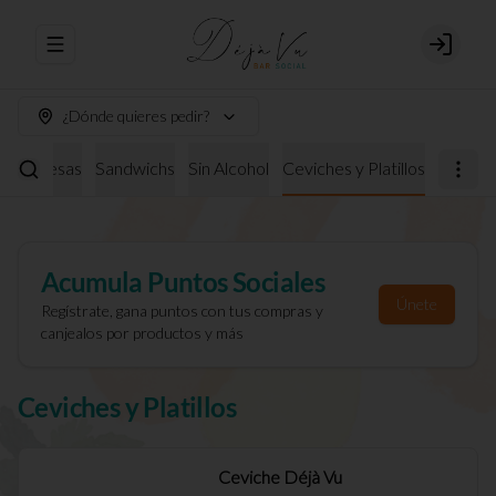
Abrir menu de navegación
Login
¿Dónde quieres pedir?
burguesas
Sandwichs
Sin Alcohol
Ceviches y Platillos
Acumula
Puntos Sociales
Únete
Regístrate, gana puntos con tus compras y
canjealos por productos y más
Ceviches y Platillos
Ceviche Déjà Vu