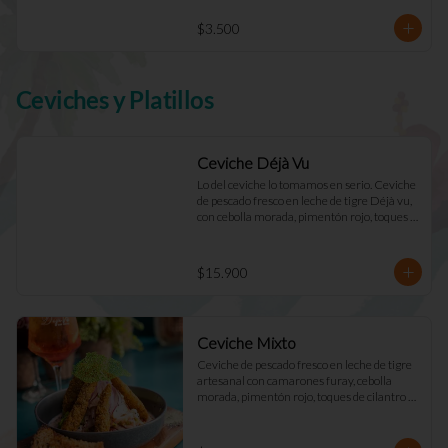
$3.500
Ceviches y Platillos
Ceviche Déjà Vu
Lo del ceviche lo tomamos en serio. Ceviche 
de pescado fresco en leche de tigre Déjà vu, 
con cebolla morada, pimentón rojo, toques 
de cilantro y apio. Acompañado de mayo 
casera y tostadas de masa madre.
$15.900
Ceviche Mixto
Ceviche de pescado fresco en leche de tigre 
artesanal con camarones furay, cebolla 
morada, pimentón rojo, toques de cilantro y 
apio. acompañado de mayo Déjà Vu y 
tostadas de masa madre