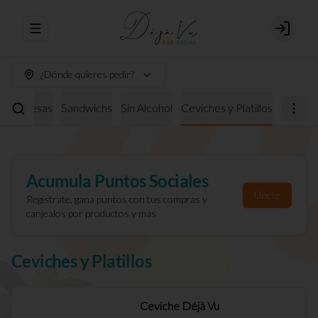
Abrir menu de navegación
Login
¿Dónde quieres pedir?
burguesas
Sandwichs
Sin Alcohol
Ceviches y Platillos
Acumula
Puntos Sociales
Únete
Regístrate, gana puntos con tus compras y
canjealos por productos y más
Ceviches y Platillos
Ceviche Déjà Vu