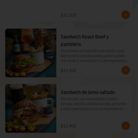
$11.500
Sandwich Roast Beef y
pastelera
Pan brioche con pastelera de choclo, roast 
beef (o tofu), tomate asado, queso fundido, 
mix verde y mayo Déjà Vu. Acompañado de 
papas fritas naturales y una salsa.
$11.200
Sandwich de lomo saltado
Pan brioche con lomo saltado (o tofu), 
tomate, cebollín, cebolla morada, pimentón 
y salsa especial peruana, acompañado de 
mix verde, queso fundido y mayo DV. 
Acompañado de papas fritas naturales y una 
salsa.
$11.900