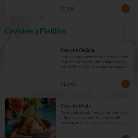
$3.500
Ceviches y Platillos
Ceviche Déjà Vu
Lo del ceviche lo tomamos en serio. Ceviche 
de pescado fresco en leche de tigre Déjà vu, 
con cebolla morada, pimentón rojo, toques 
de cilantro y apio. Acompañado de mayo 
casera y tostadas de masa madre.
$15.900
Ceviche Mixto
Ceviche de pescado fresco en leche de tigre 
artesanal con camarones furay, cebolla 
morada, pimentón rojo, toques de cilantro y 
apio. acompañado de mayo Déjà Vu y 
tostadas de masa madre