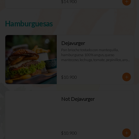
$14.900
Hamburguesas
Dejavurger
Pan brioche tostado con mantequilla, 
hamburguesa 100% angus, queso 
mantecoso, lechuga, tomate, pepinillos, aros 
de cebolla y mayo Déjà Vu. (Doble +$2.900)
$10.900
Not Dejavurger
$10.900