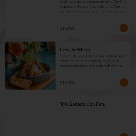
Lo del ceviche lo tomamos en serio. Ceviche 
de pescado fresco en leche de tigre Déjà vu, 
con cebolla morada, pimentón rojo, toques 
de cilantro y apio. Acompañado de mayo 
casera y tostadas de masa madre.
$15.900
Ceviche Mixto
Ceviche de pescado fresco en leche de tigre 
artesanal con camarones furay, cebolla 
morada, pimentón rojo, toques de cilantro y 
apio. acompañado de mayo Déjà Vu y 
tostadas de masa madre
$16.900
Tofu Saltado Con Fetu