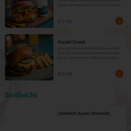
hamburguesa 100% angus, queso cheddar, 
cebolla caramelizada, tocino, relish y mayo 
Déjà Vu. (Doble +$2.900)
$11.900
Ronald Smash
La versión mejorada de la clásica cuarto de 
libra. Pan brioche tostado con mantequilla, 
hamburguesa smash 100% angus, queso 
cheddar cebolla picada a cuadros, ketchup, 
mostazay pepinillos caseros. Pidela doble!
$10.900
Sandwichs
Sandwich Asado Ahumado