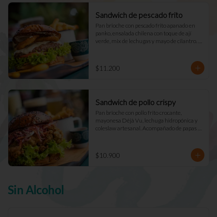
Sandwich de pescado frito
Pan brioche con pescado frito apanado en 
panko, ensalada chilena con toque de ají 
verde, mix de lechugas y mayo de cilantro. 
Acompañado de papas fritas naturales y una 
salsa.
$11.200
Sandwich de pollo crispy
Pan brioche con pollo frito crocante, 
mayonesa Déjà Vu, lechuga hidropónica y 
coleslaw artesanal. Acompañado de papas 
fritas naturales y una salsa.
$10.900
Sin Alcohol