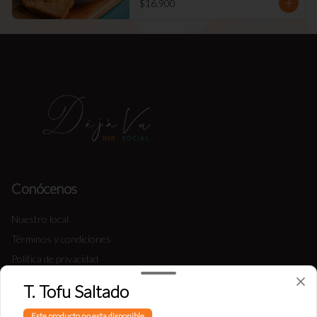
$16.900
Conócenos
Nuestro local
Términos y condiciones
Política de privacidad
T. Tofu Saltado
Redes sociales
Este producto no esta disponible