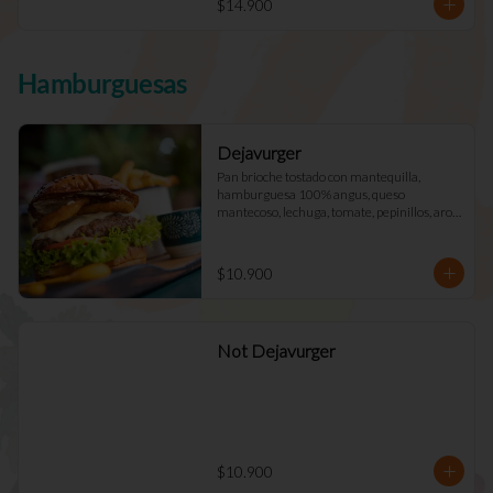
$14.900
Hamburguesas
Dejavurger
Pan brioche tostado con mantequilla, 
hamburguesa 100% angus, queso 
mantecoso, lechuga, tomate, pepinillos, aros 
de cebolla y mayo Déjà Vu. (Doble +$2.900)
$10.900
Not Dejavurger
$10.900