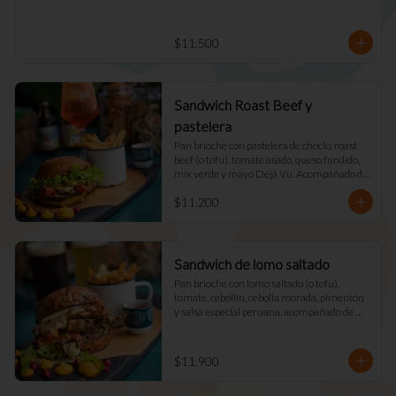
$11.500
Sandwich Roast Beef y
pastelera
Pan brioche con pastelera de choclo, roast 
beef (o tofu), tomate asado, queso fundido, 
mix verde y mayo Déjà Vu. Acompañado de 
papas fritas naturales y una salsa.
$11.200
Sandwich de lomo saltado
Pan brioche con lomo saltado (o tofu), 
tomate, cebollín, cebolla morada, pimentón 
y salsa especial peruana, acompañado de 
mix verde, queso fundido y mayo DV. 
Acompañado de papas fritas naturales y una 
salsa.
$11.900