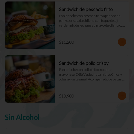
Sandwich de pescado frito
Pan brioche con pescado frito apanado en 
panko, ensalada chilena con toque de ají 
verde, mix de lechugas y mayo de cilantro. 
Acompañado de papas fritas naturales y una 
salsa.
$11.200
Sandwich de pollo crispy
Pan brioche con pollo frito crocante, 
mayonesa Déjà Vu, lechuga hidropónica y 
coleslaw artesanal. Acompañado de papas 
fritas naturales y una salsa.
$10.900
Sin Alcohol