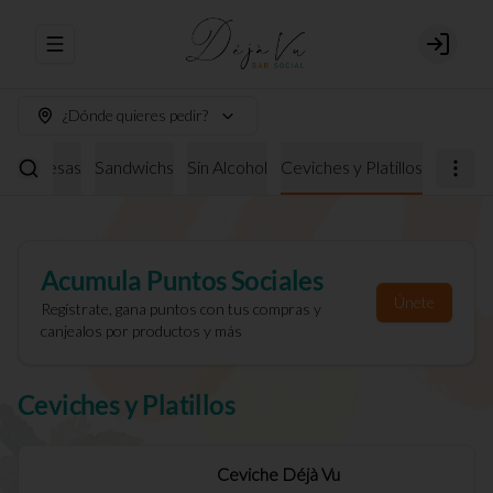
Abrir menu de navegación
Login
¿Dónde quieres pedir?
burguesas
Sandwichs
Sin Alcohol
Ceviches y Platillos
Acumula
Puntos Sociales
Únete
Regístrate, gana puntos con tus compras y
canjealos por productos y más
Ceviches y Platillos
Ceviche Déjà Vu