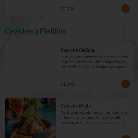
$3.500
Ceviches y Platillos
Ceviche Déjà Vu
Lo del ceviche lo tomamos en serio. Ceviche 
de pescado fresco en leche de tigre Déjà vu, 
con cebolla morada, pimentón rojo, toques 
de cilantro y apio. Acompañado de mayo 
casera y tostadas de masa madre.
$15.900
Ceviche Mixto
Ceviche de pescado fresco en leche de tigre 
artesanal con camarones furay, cebolla 
morada, pimentón rojo, toques de cilantro y 
apio. acompañado de mayo Déjà Vu y 
tostadas de masa madre