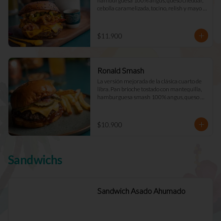
hamburguesa 100% angus, queso cheddar, 
cebolla caramelizada, tocino, relish y mayo 
Déjà Vu. (Doble +$2.900)
$11.900
Ronald Smash
La versión mejorada de la clásica cuarto de 
libra. Pan brioche tostado con mantequilla, 
hamburguesa smash 100% angus, queso 
cheddar cebolla picada a cuadros, ketchup, 
mostazay pepinillos caseros. Pidela doble!
$10.900
Sandwichs
Sandwich Asado Ahumado