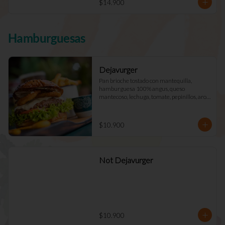
$14.900
Hamburguesas
Dejavurger
Pan brioche tostado con mantequilla, 
hamburguesa 100% angus, queso 
mantecoso, lechuga, tomate, pepinillos, aros 
de cebolla y mayo Déjà Vu. (Doble +$2.900)
$10.900
Not Dejavurger
$10.900