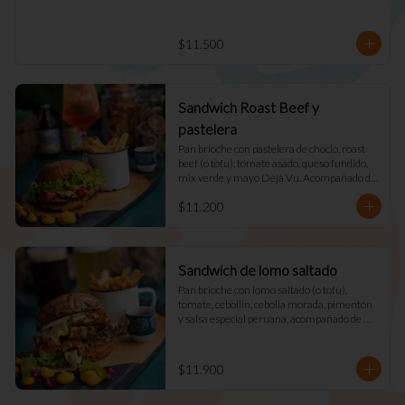
$11.500
Sandwich Roast Beef y
pastelera
Pan brioche con pastelera de choclo, roast 
beef (o tofu), tomate asado, queso fundido, 
mix verde y mayo Déjà Vu. Acompañado de 
papas fritas naturales y una salsa.
$11.200
Sandwich de lomo saltado
Pan brioche con lomo saltado (o tofu), 
tomate, cebollín, cebolla morada, pimentón 
y salsa especial peruana, acompañado de 
mix verde, queso fundido y mayo DV. 
Acompañado de papas fritas naturales y una 
salsa.
$11.900