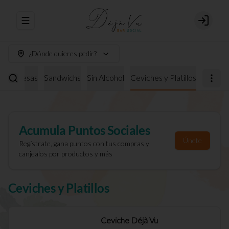
Abrir menu de navegación
Login
¿Dónde quieres pedir?
burguesas
Sandwichs
Sin Alcohol
Ceviches y Platillos
Acumula
Puntos Sociales
Únete
Regístrate, gana puntos con tus compras y
canjealos por productos y más
Ceviches y Platillos
Ceviche Déjà Vu