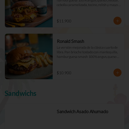
hamburguesa 100% angus, queso cheddar, 
cebolla caramelizada, tocino, relish y mayo 
Déjà Vu. (Doble +$2.900)
$11.900
Ronald Smash
La versión mejorada de la clásica cuarto de 
libra. Pan brioche tostado con mantequilla, 
hamburguesa smash 100% angus, queso 
cheddar cebolla picada a cuadros, ketchup, 
mostazay pepinillos caseros. Pidela doble!
$10.900
Sandwichs
Sandwich Asado Ahumado