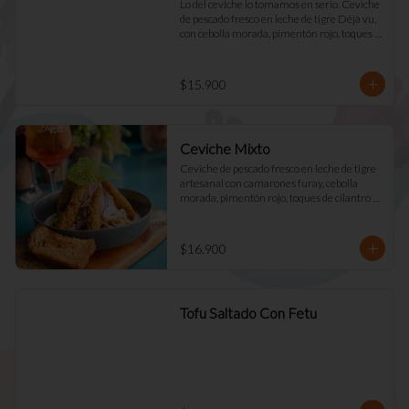
Lo del ceviche lo tomamos en serio. Ceviche 
de pescado fresco en leche de tigre Déjà vu, 
con cebolla morada, pimentón rojo, toques 
de cilantro y apio. Acompañado de mayo 
casera y tostadas de masa madre.
$15.900
Ceviche Mixto
Ceviche de pescado fresco en leche de tigre 
artesanal con camarones furay, cebolla 
morada, pimentón rojo, toques de cilantro y 
apio. acompañado de mayo Déjà Vu y 
tostadas de masa madre
$16.900
Tofu Saltado Con Fetu