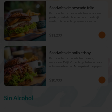
Sandwich de pescado frito
Pan brioche con pescado frito apanado en 
panko, ensalada chilena con toque de ají 
verde, mix de lechugas y mayo de cilantro. 
Acompañado de papas fritas naturales y una 
salsa.
$11.200
Sandwich de pollo crispy
Pan brioche con pollo frito crocante, 
mayonesa Déjà Vu, lechuga hidropónica y 
coleslaw artesanal. Acompañado de papas 
fritas naturales y una salsa.
$10.900
Sin Alcohol