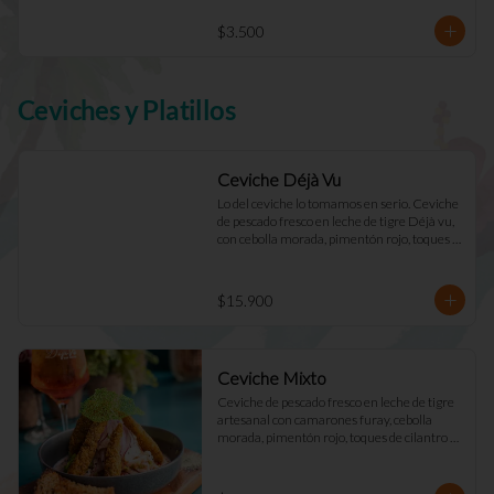
$3.500
Ceviches y Platillos
Ceviche Déjà Vu
Lo del ceviche lo tomamos en serio. Ceviche 
de pescado fresco en leche de tigre Déjà vu, 
con cebolla morada, pimentón rojo, toques 
de cilantro y apio. Acompañado de mayo 
casera y tostadas de masa madre.
$15.900
Ceviche Mixto
Ceviche de pescado fresco en leche de tigre 
artesanal con camarones furay, cebolla 
morada, pimentón rojo, toques de cilantro y 
apio. acompañado de mayo Déjà Vu y 
tostadas de masa madre