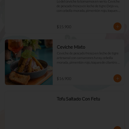
Lo del ceviche lo tomamos en serio. Ceviche 
de pescado fresco en leche de tigre Déjà vu, 
con cebolla morada, pimentón rojo, toques 
de cilantro y apio. Acompañado de mayo 
casera y tostadas de masa madre.
$15.900
Ceviche Mixto
Ceviche de pescado fresco en leche de tigre 
artesanal con camarones furay, cebolla 
morada, pimentón rojo, toques de cilantro y 
apio. acompañado de mayo Déjà Vu y 
tostadas de masa madre
$16.900
Tofu Saltado Con Fetu