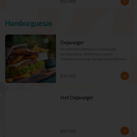
$14.900
Hamburguesas
Dejavurger
Pan brioche tostado con mantequilla, 
hamburguesa 100% angus, queso 
mantecoso, lechuga, tomate, pepinillos, aros 
de cebolla y mayo Déjà Vu. (Doble +$2.900)
$10.900
Not Dejavurger
$10.900