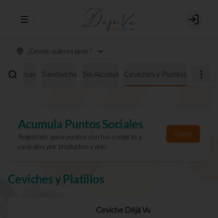
Abrir menu de navegación
Login
¿Dónde quieres pedir?
burguesas
Sandwichs
Sin Alcohol
Ceviches y Platillos
Acumula
Puntos Sociales
Únete
Regístrate, gana puntos con tus compras y
canjealos por productos y más
Ceviches y Platillos
Ceviche Déjà Vu