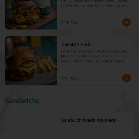
hamburguesa 100% angus, queso cheddar, 
cebolla caramelizada, tocino, relish y mayo 
Déjà Vu. (Doble +$2.900)
$11.900
Ronald Smash
La versión mejorada de la clásica cuarto de 
libra. Pan brioche tostado con mantequilla, 
hamburguesa smash 100% angus, queso 
cheddar cebolla picada a cuadros, ketchup, 
mostazay pepinillos caseros. Pidela doble!
$10.900
Sandwichs
Sandwich Asado Ahumado