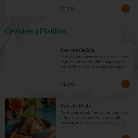
$3.500
Ceviches y Platillos
Ceviche Déjà Vu
Lo del ceviche lo tomamos en serio. Ceviche 
de pescado fresco en leche de tigre Déjà vu, 
con cebolla morada, pimentón rojo, toques 
de cilantro y apio. Acompañado de mayo 
casera y tostadas de masa madre.
$15.900
Ceviche Mixto
Ceviche de pescado fresco en leche de tigre 
artesanal con camarones furay, cebolla 
morada, pimentón rojo, toques de cilantro y 
apio. acompañado de mayo Déjà Vu y 
tostadas de masa madre