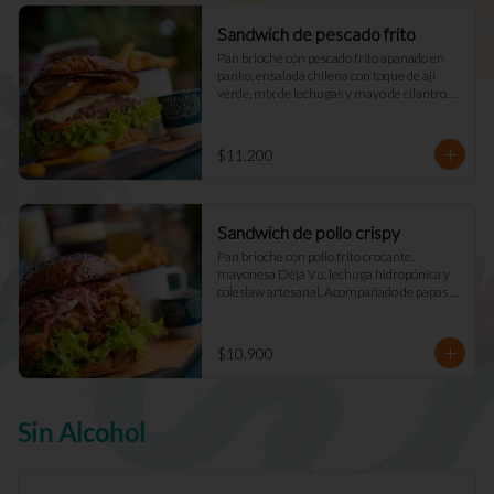
Sandwich de pescado frito
Pan brioche con pescado frito apanado en 
panko, ensalada chilena con toque de ají 
verde, mix de lechugas y mayo de cilantro. 
Acompañado de papas fritas naturales y una 
salsa.
$11.200
Sandwich de pollo crispy
Pan brioche con pollo frito crocante, 
mayonesa Déjà Vu, lechuga hidropónica y 
coleslaw artesanal. Acompañado de papas 
fritas naturales y una salsa.
$10.900
Sin Alcohol