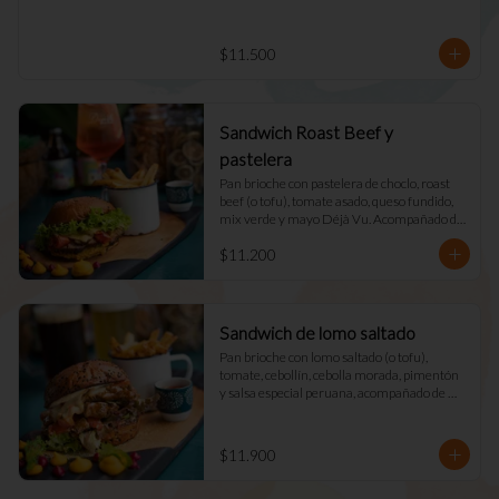
$11.500
Sandwich Roast Beef y
pastelera
Pan brioche con pastelera de choclo, roast 
beef (o tofu), tomate asado, queso fundido, 
mix verde y mayo Déjà Vu. Acompañado de 
papas fritas naturales y una salsa.
$11.200
Sandwich de lomo saltado
Pan brioche con lomo saltado (o tofu), 
tomate, cebollín, cebolla morada, pimentón 
y salsa especial peruana, acompañado de 
mix verde, queso fundido y mayo DV. 
Acompañado de papas fritas naturales y una 
salsa.
$11.900