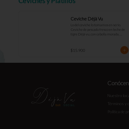
Ceviches y Platillos
Ceviche Déjà Vu
Lo del ceviche lo tomamos en serio. 
Ceviche de pescado fresco en leche de 
tigre Déjà vu, con cebolla morada, 
pimentón rojo, toques de cilantro y apio. 
Acompañado de mayo casera y 
tostadas de masa madre.
$15.900
Conócen
Nuestro loca
Términos y 
Política de p