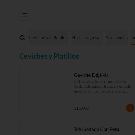
Abrir menu de navegación
Ceviches y Platillos
Hamburguesas
Sandwichs
S
Ceviches y Platillos
Ceviche Déjà Vu
Lo del ceviche lo tomamos en serio. 
Ceviche de pescado fresco en leche de 
tigre Déjà vu, con cebolla morada, 
pimentón rojo, toques de cilantro y apio. 
Acompañado de mayo casera y 
tostadas de masa madre.
$15.900
Tofu Saltado Con Fetu