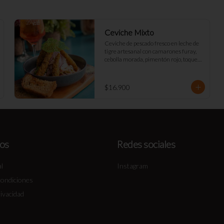
Ceviche Mixto
Ceviche de pescado fresco en leche de 
tigre artesanal con camarones furay, 
cebolla morada, pimentón rojo, toques 
de cilantro y apio. acompañado de mayo 
Déjà Vu y tostadas de masa madre
$16.900
os
Redes sociales
l
Instagram
condiciones
rivacidad