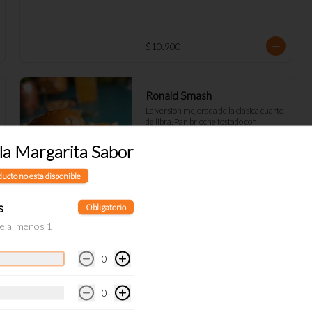
$10.900
Ronald Smash
La versión mejorada de la clásica cuarto 
de libra. Pan brioche tostado con 
mantequilla, hamburguesa smash 
100% angus, queso cheddar cebolla 
la Margarita Sabor
picada a cuadros, ketchup, mostazay 
pepinillos caseros. Pidela doble!
$10.900
ducto no esta disponible
s
Obligatorio
ne al menos 1
0
Sandwich Roast Beef y
pastelera
0
Pan brioche con pastelera de choclo, 
roast beef (o tofu), tomate asado, queso 