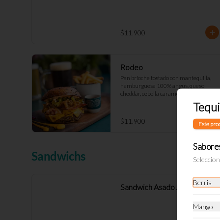
$11.900
Rodeo
Pan brioche tostado con mantequilla, 
hamburguesa 100% angus, queso 
cheddar, cebolla caramelizada, tocino, 
relish y mayo Déjà Vu. (Doble 
Tequi
+$2.900)
$11.900
Este pro
Sabore
Sandwichs
Seleccio
Berris
Sandwich Asado Ahumado
Mango