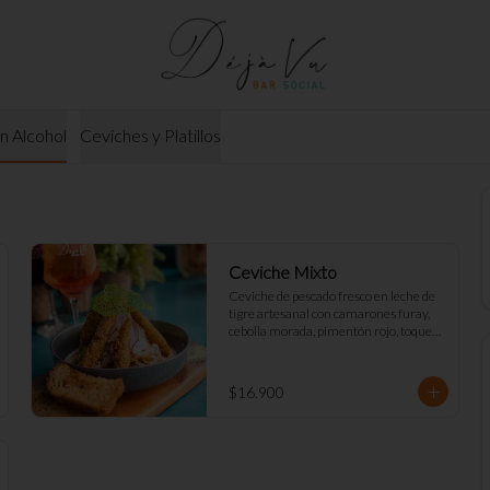
in Alcohol
Ceviches y Platillos
Ceviche Mixto
Ceviche de pescado fresco en leche de 
tigre artesanal con camarones furay, 
cebolla morada, pimentón rojo, toques 
de cilantro y apio. acompañado de mayo 
Déjà Vu y tostadas de masa madre
$16.900