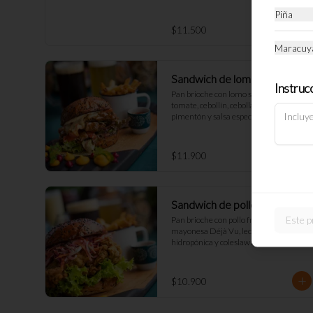
Piña
$11.500
Maracuy
Sandwich de lomo saltado
Instruc
Pan brioche con lomo saltado (o tofu), 
tomate, cebollín, cebolla morada, 
pimentón y salsa especial peruana, 
acompañado de mix verde, queso 
fundido y mayo DV. Acompañado de 
papas fritas naturales y una salsa.
$11.900
Sandwich de pollo crispy
Este p
Pan brioche con pollo frito crocante, 
mayonesa Déjà Vu, lechuga 
hidropónica y coleslaw artesanal. 
Acompañado de papas fritas naturales 
y una salsa.
$10.900