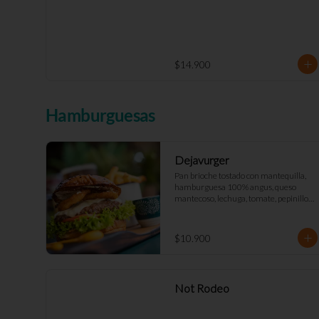
$14.900
Hamburguesas
Dejavurger
Pan brioche tostado con mantequilla, 
hamburguesa 100% angus, queso 
mantecoso, lechuga, tomate, pepinillos, 
aros de cebolla y mayo Déjà Vu. (Doble 
+$2.900)
$10.900
Not Rodeo