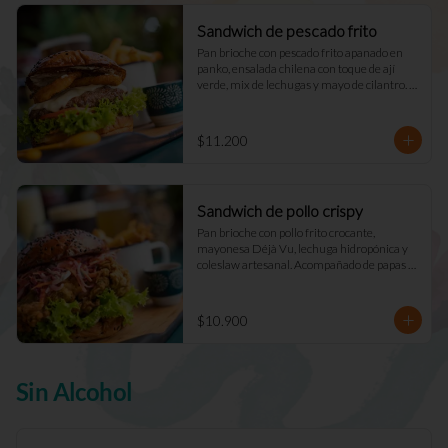
Sandwich de pescado frito
Pan brioche con pescado frito apanado en 
panko, ensalada chilena con toque de ají 
verde, mix de lechugas y mayo de cilantro. 
Acompañado de papas fritas naturales y una 
salsa.
$11.200
Sandwich de pollo crispy
Pan brioche con pollo frito crocante, 
mayonesa Déjà Vu, lechuga hidropónica y 
coleslaw artesanal. Acompañado de papas 
fritas naturales y una salsa.
$10.900
Sin Alcohol