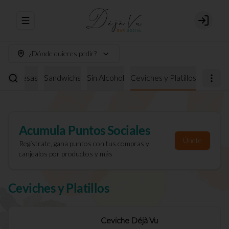
Abrir menu de navegación
Login
¿Dónde quieres pedir?
burguesas
Sandwichs
Sin Alcohol
Ceviches y Platillos
Acumula
Puntos Sociales
Únete
Regístrate, gana puntos con tus compras y
canjealos por productos y más
Ceviches y Platillos
Ceviche Déjà Vu