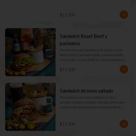
$11.500
Sandwich Roast Beef y
pastelera
Pan brioche con pastelera de choclo, roast 
beef (o tofu), tomate asado, queso fundido, 
mix verde y mayo Déjà Vu. Acompañado de 
papas fritas naturales y una salsa.
$11.200
Sandwich de lomo saltado
Pan brioche con lomo saltado (o tofu), 
tomate, cebollín, cebolla morada, pimentón 
y salsa especial peruana, acompañado de 
mix verde, queso fundido y mayo DV. 
Acompañado de papas fritas naturales y una 
salsa.
$11.900