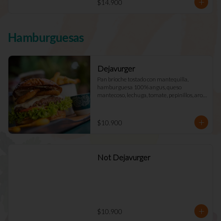
$14.900
Hamburguesas
Dejavurger
Pan brioche tostado con mantequilla, 
hamburguesa 100% angus, queso 
mantecoso, lechuga, tomate, pepinillos, aros 
de cebolla y mayo Déjà Vu. (Doble +$2.900)
$10.900
Not Dejavurger
$10.900