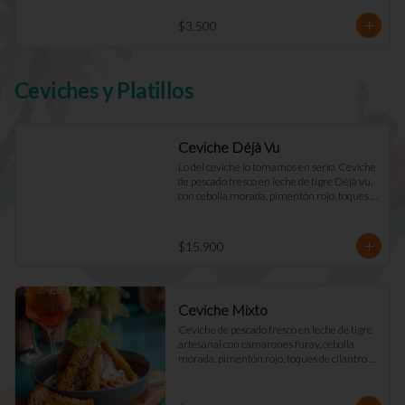
$3.500
Ceviches y Platillos
Ceviche Déjà Vu
Lo del ceviche lo tomamos en serio. Ceviche 
de pescado fresco en leche de tigre Déjà vu, 
con cebolla morada, pimentón rojo, toques 
de cilantro y apio. Acompañado de mayo 
casera y tostadas de masa madre.
$15.900
Ceviche Mixto
Ceviche de pescado fresco en leche de tigre 
artesanal con camarones furay, cebolla 
morada, pimentón rojo, toques de cilantro y 
apio. acompañado de mayo Déjà Vu y 
tostadas de masa madre