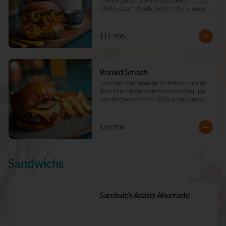
hamburguesa 100% angus, queso cheddar, 
cebolla caramelizada, tocino, relish y mayo 
Déjà Vu. (Doble +$2.900)
$11.900
Ronald Smash
La versión mejorada de la clásica cuarto de 
libra. Pan brioche tostado con mantequilla, 
hamburguesa smash 100% angus, queso 
cheddar cebolla picada a cuadros, ketchup, 
mostazay pepinillos caseros. Pidela doble!
$10.900
Sandwichs
Sandwich Asado Ahumado