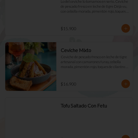
Lo del ceviche lo tomamos en serio. Ceviche 
de pescado fresco en leche de tigre Déjà vu, 
con cebolla morada, pimentón rojo, toques 
de cilantro y apio. Acompañado de mayo 
casera y tostadas de masa madre.
$15.900
Ceviche Mixto
Ceviche de pescado fresco en leche de tigre 
artesanal con camarones furay, cebolla 
morada, pimentón rojo, toques de cilantro y 
apio. acompañado de mayo Déjà Vu y 
tostadas de masa madre
$16.900
Tofu Saltado Con Fetu