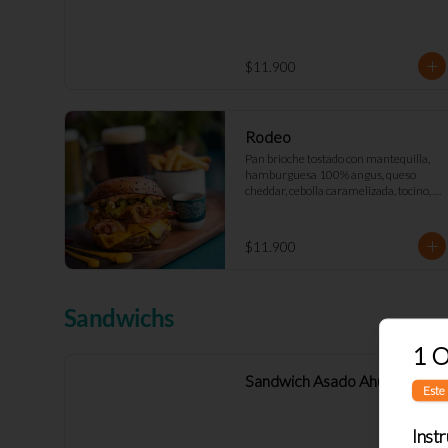
$11.900
Rodeo
Pan brioche tostado con mantequilla, 
hamburguesa 100% angus, queso 
cheddar, cebolla caramelizada, tocino, 
relish y mayo Déjà Vu. (Doble 
+$2.900)
$11.900
Sandwichs
1 O
Sandwich Asado Ahumado
Este 
Inst