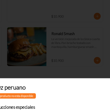
$10.900
Ronald Smash
La versión mejorada de la clásica cuarto 
de libra. Pan brioche tostado con 
mantequilla, hamburguesa smash 
100% angus, queso cheddar cebolla 
picada a cuadros, ketchup, mostazay 
pepinillos caseros. Pidela doble!
$10.900
z peruano
Sandwich Roast Beef y
producto no esta disponible
pastelera
Pan brioche con pastelera de choclo, 
rucciones especiales
roast beef (o tofu), tomate asado, queso 