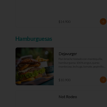
$14.900
Hamburguesas
Dejavurger
Pan brioche tostado con mantequilla, 
hamburguesa 100% angus, queso 
mantecoso, lechuga, tomate, pepinillos, 
aros de cebolla y mayo Déjà Vu. (Doble 
+$2.900)
$10.900
Not Rodeo