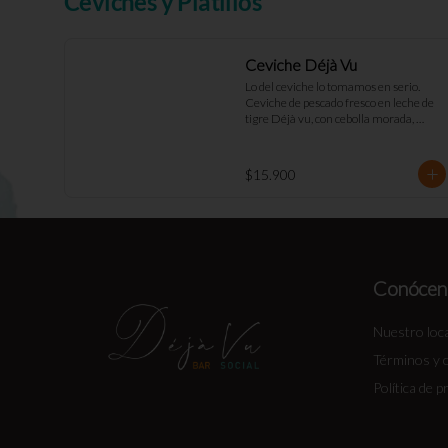
Ceviches y Platillos
Ceviche Déjà Vu
Lo del ceviche lo tomamos en serio. 
Ceviche de pescado fresco en leche de 
tigre Déjà vu, con cebolla morada, 
pimentón rojo, toques de cilantro y apio. 
Acompañado de mayo casera y 
tostadas de masa madre.
$15.900
Conócen
Nuestro loca
Términos y 
Política de p