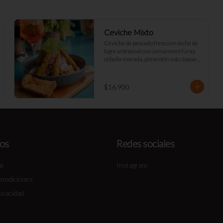
Ceviche Mixto
Ceviche de pescado fresco en leche de 
tigre artesanal con camarones furay, 
cebolla morada, pimentón rojo, toques 
de cilantro y apio. acompañado de mayo 
Déjà Vu y tostadas de masa madre
$16.900
os
Redes sociales
l
Instagram
condiciones
rivacidad