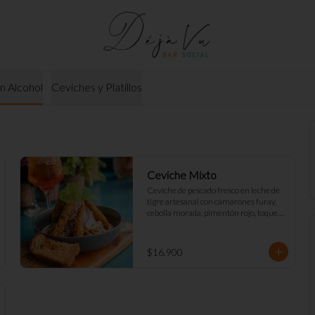
in Alcohol
Ceviches y Platillos
Ceviche Mixto
Ceviche de pescado fresco en leche de 
tigre artesanal con camarones furay, 
cebolla morada, pimentón rojo, toques 
de cilantro y apio. acompañado de mayo 
Déjà Vu y tostadas de masa madre
$16.900