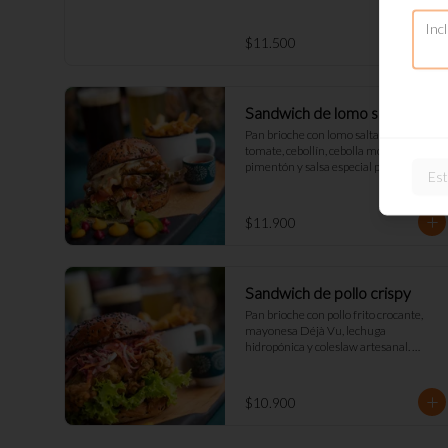
$11.500
Sandwich de lomo saltado
Pan brioche con lomo saltado (o tofu), 
tomate, cebollín, cebolla morada, 
pimentón y salsa especial peruana, 
Est
acompañado de mix verde, queso 
fundido y mayo DV. Acompañado de 
papas fritas naturales y una salsa.
$11.900
Sandwich de pollo crispy
Pan brioche con pollo frito crocante, 
mayonesa Déjà Vu, lechuga 
hidropónica y coleslaw artesanal. 
Acompañado de papas fritas naturales 
y una salsa.
$10.900