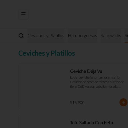
Abrir menu de navegación
Ceviches y Platillos
Hamburguesas
Sandwichs
S
Ceviches y Platillos
Ceviche Déjà Vu
Lo del ceviche lo tomamos en serio. 
Ceviche de pescado fresco en leche de 
tigre Déjà vu, con cebolla morada, 
pimentón rojo, toques de cilantro y apio. 
Acompañado de mayo casera y 
tostadas de masa madre.
$15.900
Tofu Saltado Con Fetu